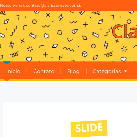
Nosso e-mail:
contato@clarissaneves.com.br
Cl
Início
Contato
Blog
Categorias