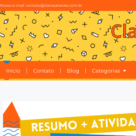
Nosso e-mail:
contato@clarissaneves.com.br
Cl
Início
Contato
Blog
Categorias