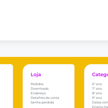
Loja
Catego
Pedidos
6° ano
Downloads
7° ano
Endereço
8° ano
Detalhes da conta
9° ano
Senha perdida
Datas co
Ensino m