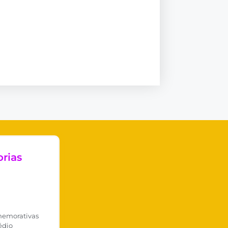
rias
memorativas
édio