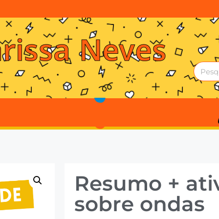
arissa Neves
Resumo + ati
sobre ondas