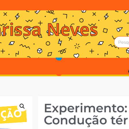
arissa Neves
Experimento:
Condução té