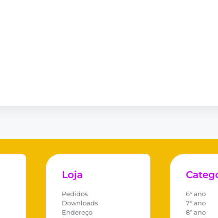
Loja
Catego
Pedidos
6° ano
Downloads
7° ano
Endereço
8° ano