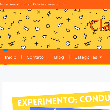
Nosso e-mail:
contato@clarissaneves.com.br
Cl
Início
Contato
Blog
Categorias