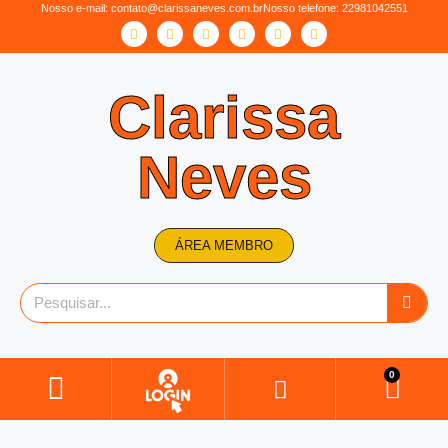
Nosso e-mail:
contato@clarissaneves.com.br
Nosso telefone: 22981042551
Clarissa
Neves
ÁREA MEMBRO
0