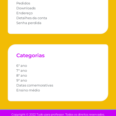
Pedidos
Downloads
Endereço
Detalhes da conta
Senha perdida
Categorias
6° ano
7° ano
8° ano
9° ano
Datas comemorativas
Ensino médio
Copyright © 2022 Tudo para professor. Todos os direitos reservados.