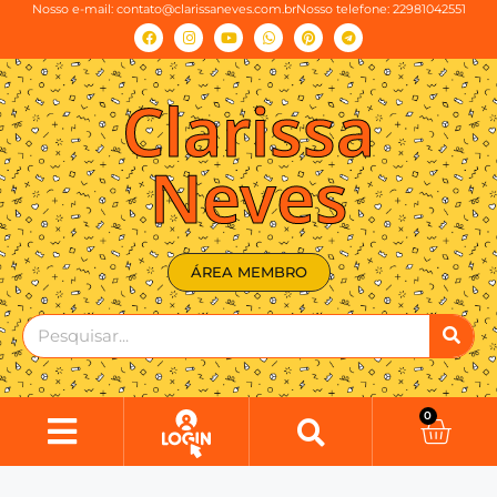
Nosso e-mail:
contato@clarissaneves.com.br
Nosso telefone: 22981042551
Clarissa
Neves
ÁREA MEMBRO
0