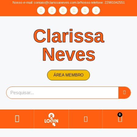
Nosso e-mail:
contato@clarissaneves.com.br
Nosso telefone: 22981042551
Clarissa
Neves
ÁREA MEMBRO
0