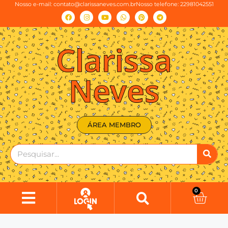
Nosso e-mail:
contato@clarissaneves.com.br
Nosso telefone: 22981042551
Clarissa
Neves
ÁREA MEMBRO
0