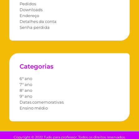
Pedidos
Downloads
Endereço
Detalhes da conta
Senha perdida
Categorias
6° ano
7° ano
8° ano
9° ano
Datas comemorativas
Ensino médio
Copyright © 2022 Tudo para professor. Todos os direitos reservados.