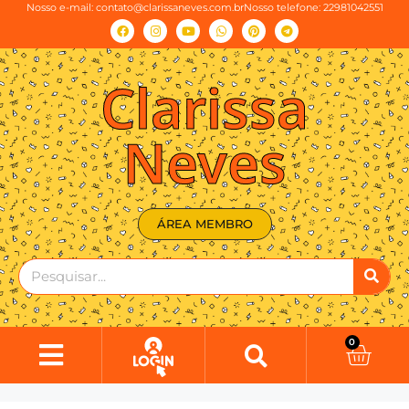
Nosso e-mail:
contato@clarissaneves.com.br
Nosso telefone: 22981042551
Clarissa
Neves
ÁREA MEMBRO
0